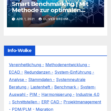
Smart Benchmarking | Mit
Methode zur optimalen
Systemauswahl
APR. 1, 2021
OLIVER BREHM
Info-Wolke
Vereinheitlichung -
Methodenentwicklung -
ECAD -
Redundanzen -
System-Einführung -
Analyse -
Stammdaten -
Systemneutrale
Beratung -
Lastenheft -
Benchmark -
System-
Auswahl -
PIM -
Harmonisierung -
Industrie 4.0
-
Schnittstellen -
ERP
CAD -
Projektmanagement
-
PDM/PLM -
Migration