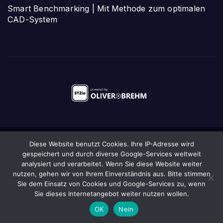
Smart Benchmarking | Mit Methode zum optimalen
CAD-System
Diese Website benutzt Cookies. Ihre IP-Adresse wird
Stolz präsentiert von WordPress
|
Theme:
Newsup
von
gespeichert und durch diverse Google-Services weltweit
Themeansar
analysiert und verarbeitet. Wenn Sie diese Website weiter
nutzen, gehen wir von Ihrem Einverständnis aus. Bitte stimmen
Startseite
Das STZio
Anmeldung/Newsletter
Kontakt
Impressum
Sie dem Einsatz von Cookies und Google-Services zu, wenn
Sie dieses Internetangebot weiter nutzen wollen.
Datenschutz
Sitemap
OK
Nein