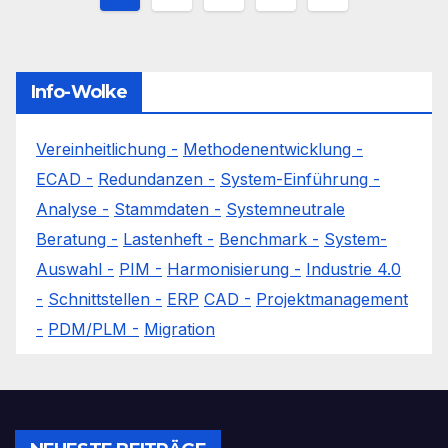
der
Beiträge
Info-Wolke
Vereinheitlichung -
Methodenentwicklung -
ECAD -
Redundanzen -
System-Einführung -
Analyse -
Stammdaten -
Systemneutrale
Beratung -
Lastenheft -
Benchmark -
System-
Auswahl -
PIM -
Harmonisierung -
Industrie 4.0
-
Schnittstellen -
ERP
CAD -
Projektmanagement
-
PDM/PLM -
Migration