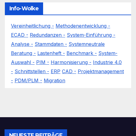
Info-Wolke
Vereinheitlichung -
Methodenentwicklung -
ECAD -
Redundanzen -
System-Einführung -
Analyse -
Stammdaten -
Systemneutrale
Beratung -
Lastenheft -
Benchmark -
System-
Auswahl -
PIM -
Harmonisierung -
Industrie 4.0
-
Schnittstellen -
ERP
CAD -
Projektmanagement
-
PDM/PLM -
Migration
NEUESTE BEITRÄGE