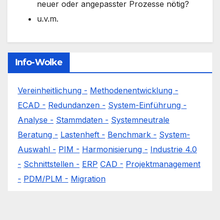
neuer oder angepasster Prozesse nötig?
u.v.m.
Info-Wolke
Vereinheitlichung -
Methodenentwicklung -
ECAD -
Redundanzen -
System-Einführung -
Analyse -
Stammdaten -
Systemneutrale
Beratung -
Lastenheft -
Benchmark -
System-
Auswahl -
PIM -
Harmonisierung -
Industrie 4.0
-
Schnittstellen -
ERP
CAD -
Projektmanagement
-
PDM/PLM -
Migration