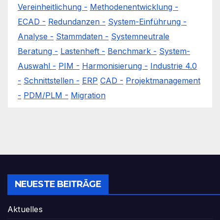
Vereinheitlichung -
Methodenentwicklung -
ECAD -
Redundanzen -
System-Einführung -
Analyse -
Stammdaten -
Systemneutrale
Beratung -
Lastenheft -
Benchmark -
System-
Auswahl -
PIM -
Harmonisierung -
Industrie 4.0
-
Schnittstellen -
ERP
CAD -
Projektmanagement
-
PDM/PLM -
Migration
NEUESTE BEITRÄGE
Aktuelles