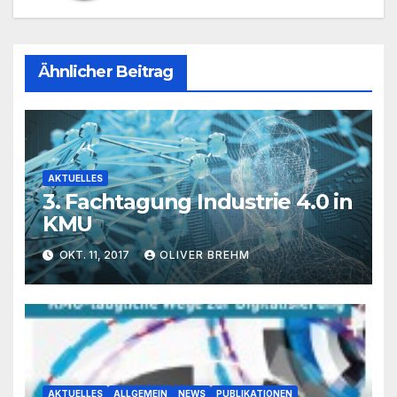
Ähnlicher Beitrag
AKTUELLES
3. Fachtagung Industrie 4.0 in
KMU
OKT. 11, 2017
OLIVER BREHM
AKTUELLES
ALLGEMEIN
NEWS
PUBLIKATIONEN