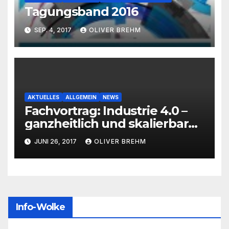
Tagungsband 2016
SEP. 4, 2017
OLIVER BREHM
AKTUELLES
ALLGEMEIN
NEWS
Fachvortrag: Industrie 4.0 –
ganzheitlich und skalierbar
für Ihr Unternehmen –
JUNI 26, 2017
OLIVER BREHM
Karlsruhe
Info-Wolke