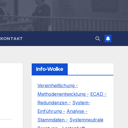
KONTAKT
Info-Wolke
Vereinheitlichung -
Methodenentwicklung -
ECAD -
Redundanzen -
System-
Einführung -
Analyse -
Stammdaten -
Systemneutrale