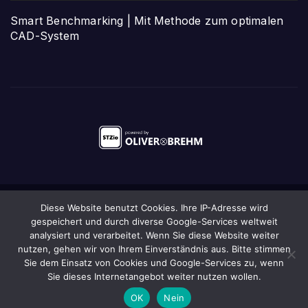
Smart Benchmarking | Mit Methode zum optimalen
CAD-System
Diese Website benutzt Cookies. Ihre IP-Adresse wird
Stolz präsentiert von WordPress
|
Theme:
Newsup
von
gespeichert und durch diverse Google-Services weltweit
Themeansar
analysiert und verarbeitet. Wenn Sie diese Website weiter
nutzen, gehen wir von Ihrem Einverständnis aus. Bitte stimmen
Startseite
Das STZio
Anmeldung/Newsletter
Kontakt
Impressum
Sie dem Einsatz von Cookies und Google-Services zu, wenn
Sie dieses Internetangebot weiter nutzen wollen.
Datenschutz
Sitemap
OK
Nein