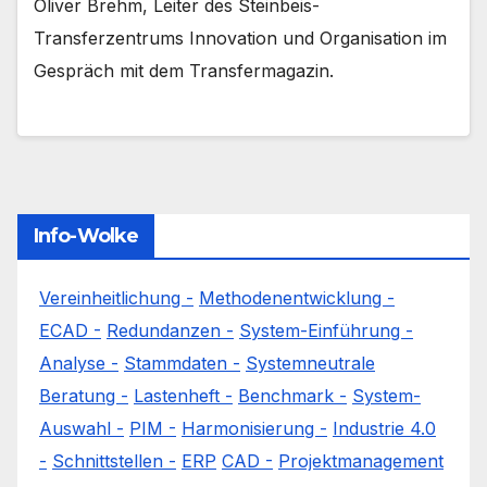
Oliver Brehm, Leiter des Steinbeis-
Transferzentrums Innovation und Organisation im
Gespräch mit dem Transfermagazin.
Info-Wolke
Vereinheitlichung -
Methodenentwicklung -
ECAD -
Redundanzen -
System-Einführung -
Analyse -
Stammdaten -
Systemneutrale
Beratung -
Lastenheft -
Benchmark -
System-
Auswahl -
PIM -
Harmonisierung -
Industrie 4.0
-
Schnittstellen -
ERP
CAD -
Projektmanagement