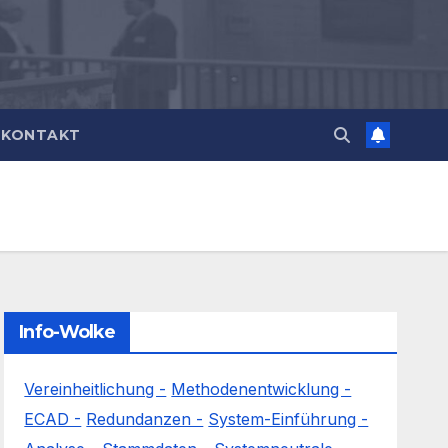
KONTAKT
Info-Wolke
Vereinheitlichung -
Methodenentwicklung -
ECAD -
Redundanzen -
System-Einführung -