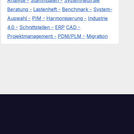
Analyse -
Stammdaten -
Systemneutrale
Beratung -
Lastenheft -
Benchmark -
System-
Auswahl -
PIM -
Harmonisierung -
Industrie
4.0 -
Schnittstellen -
ERP
CAD -
Projektmanagement -
PDM/PLM -
Migration