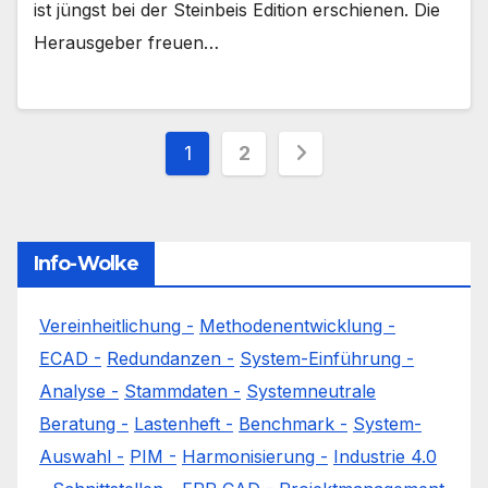
ist jüngst bei der Steinbeis Edition erschienen. Die
Herausgeber freuen…
Seitennummerieru
1
2
der
Beiträge
Info-Wolke
Vereinheitlichung -
Methodenentwicklung -
ECAD -
Redundanzen -
System-Einführung -
Analyse -
Stammdaten -
Systemneutrale
Beratung -
Lastenheft -
Benchmark -
System-
Auswahl -
PIM -
Harmonisierung -
Industrie 4.0