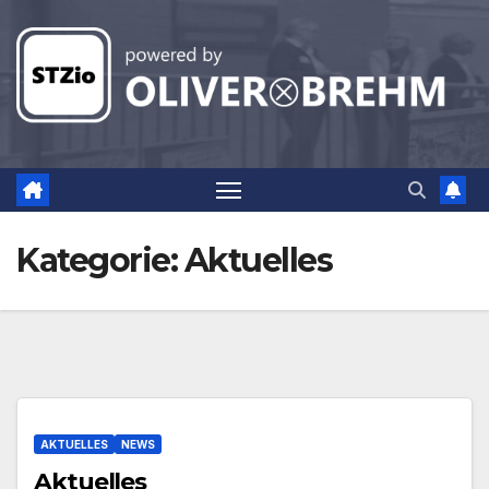
Zum
Inhalt
springen
Kategorie:
Aktuelles
AKTUELLES
NEWS
Aktuelles