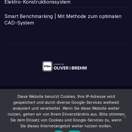
Elektro-Konstruktionssystem
Smart Benchmarking | Mit Methode zum optimalen
CAD-System
Diese Website benutzt Cookies. Ihre IP-Adresse wird
Stolz präsentiert von WordPress
|
Theme:
Newsup
von
gespeichert und durch diverse Google-Services weltweit
Themeansar
analysiert und verarbeitet. Wenn Sie diese Website weiter
nutzen, gehen wir von Ihrem Einverständnis aus. Bitte stimmen
Startseite
Das STZio
Anmeldung/Newsletter
Kontakt
Impressum
Sie dem Einsatz von Cookies und Google-Services zu, wenn
Sie dieses Internetangebot weiter nutzen wollen.
Datenschutz
Sitemap