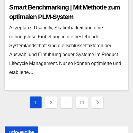
Smart Benchmarking | Mit Methode zum
optimalen PLM-System
Akzeptanz, Usability, Skalierbarkeit und eine
reibungslose Einbettung in die bestehende
Systemlandschaft sind die Schlüsselfaktoren bei
Auswahl und Einführung neuer Systeme im Product
Lifecycle Management. Nur so können optimierte und
etablierte…
Seitennummerierung
1
2
…
11
der
Beiträge
Info-Wolke