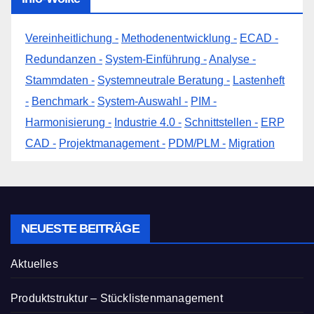
Vereinheitlichung -
Methodenentwicklung -
ECAD -
Redundanzen -
System-Einführung -
Analyse -
Stammdaten -
Systemneutrale Beratung -
Lastenheft
-
Benchmark -
System-Auswahl -
PIM -
Harmonisierung -
Industrie 4.0 -
Schnittstellen -
ERP
CAD -
Projektmanagement -
PDM/PLM -
Migration
NEUESTE BEITRÄGE
Aktuelles
Produktstruktur – Stücklistenmanagement