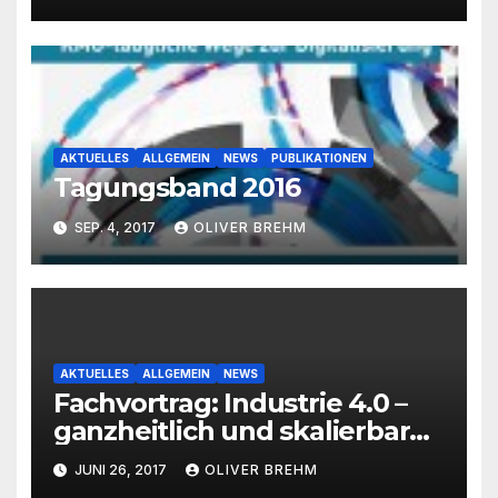
AKTUELLES
ALLGEMEIN
NEWS
PUBLIKATIONEN
Tagungsband 2016
SEP. 4, 2017
OLIVER BREHM
AKTUELLES
ALLGEMEIN
NEWS
Fachvortrag: Industrie 4.0 –
ganzheitlich und skalierbar
für Ihr Unternehmen –
JUNI 26, 2017
OLIVER BREHM
Karlsruhe