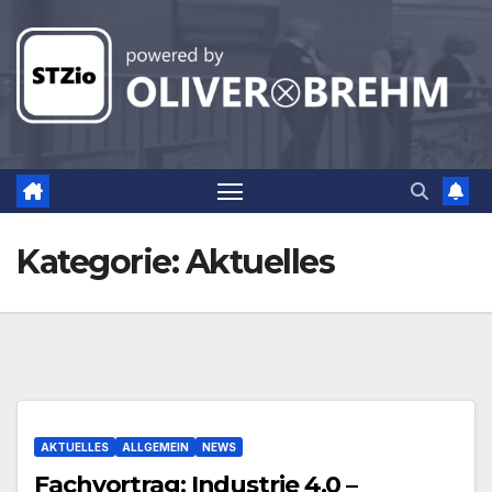
Zum
Inhalt
springen
Kategorie:
Aktuelles
AKTUELLES
ALLGEMEIN
NEWS
Fachvortrag: Industrie 4.0 –