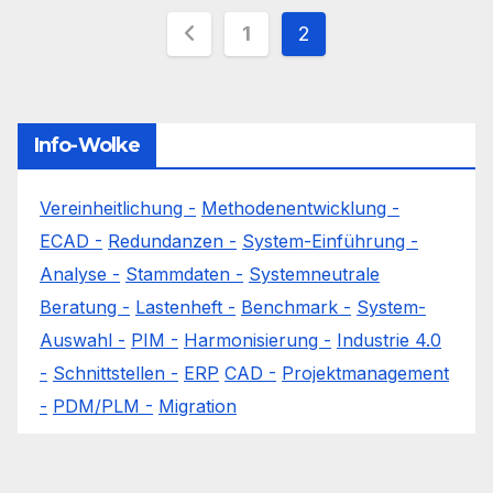
Seitennummerieru
1
2
der
Beiträge
Info-Wolke
Vereinheitlichung -
Methodenentwicklung -
ECAD -
Redundanzen -
System-Einführung -
Analyse -
Stammdaten -
Systemneutrale
Beratung -
Lastenheft -
Benchmark -
System-
Auswahl -
PIM -
Harmonisierung -
Industrie 4.0
-
Schnittstellen -
ERP
CAD -
Projektmanagement
-
PDM/PLM -
Migration