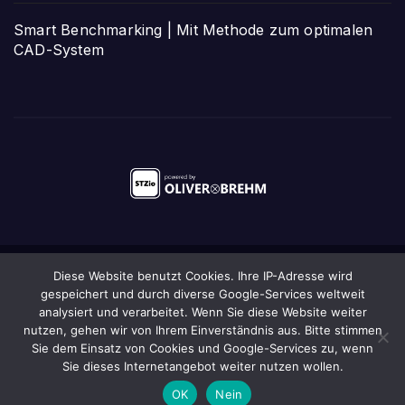
Smart Benchmarking | Mit Methode zum optimalen
CAD-System
Diese Website benutzt Cookies. Ihre IP-Adresse wird
Stolz präsentiert von WordPress
|
Theme:
Newsup
von
gespeichert und durch diverse Google-Services weltweit
Themeansar
analysiert und verarbeitet. Wenn Sie diese Website weiter
nutzen, gehen wir von Ihrem Einverständnis aus. Bitte stimmen
Startseite
Das STZio
Anmeldung/Newsletter
Kontakt
Impressum
Sie dem Einsatz von Cookies und Google-Services zu, wenn
Sie dieses Internetangebot weiter nutzen wollen.
Datenschutz
Sitemap
OK
Nein