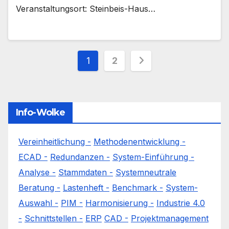
Veranstaltungsort: Steinbeis-Haus…
Seitennummerieru
1
2
der
Beiträge
Info-Wolke
Vereinheitlichung -
Methodenentwicklung -
ECAD -
Redundanzen -
System-Einführung -
Analyse -
Stammdaten -
Systemneutrale
Beratung -
Lastenheft -
Benchmark -
System-
Auswahl -
PIM -
Harmonisierung -
Industrie 4.0
-
Schnittstellen -
ERP
CAD -
Projektmanagement