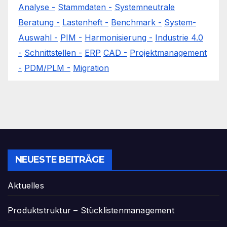
Analyse -
Stammdaten -
Systemneutrale
Beratung -
Lastenheft -
Benchmark -
System-
Auswahl -
PIM -
Harmonisierung -
Industrie 4.0
-
Schnittstellen -
ERP
CAD -
Projektmanagement
-
PDM/PLM -
Migration
NEUESTE BEITRÄGE
Aktuelles
Produktstruktur – Stücklistenmanagement