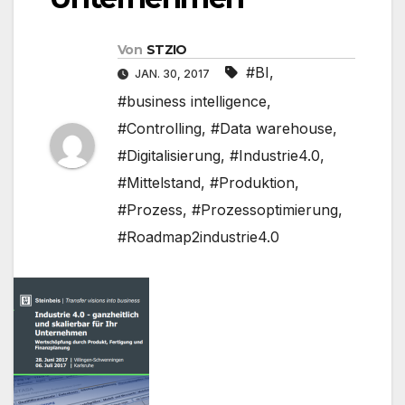
Von
STZIO
#BI
,
JAN. 30, 2017
#business intelligence
,
#Controlling
,
#Data warehouse
,
#Digitalisierung
,
#Industrie4.0
,
#Mittelstand
,
#Produktion
,
#Prozess
,
#Prozessoptimierung
,
#Roadmap2industrie4.0