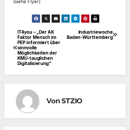
(siehe Flyer)
IT4you – „Der AK
Industriewoche
Beitragsnavigation
Faktor Mensch im
Baden-Württemberg
PEP informiert über
sinnvolle
Möglichkeiten der
KMU-tauglichen
Digitalisierung“
Von
STZIO