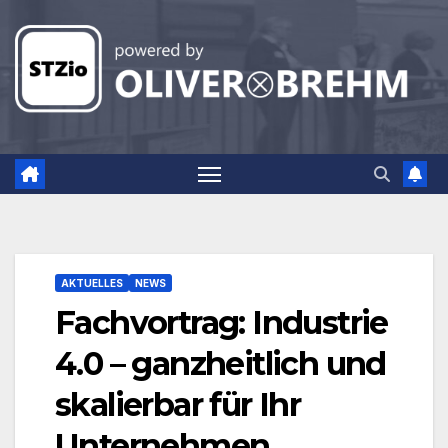
Zum
Inhalt
springen
AKTUELLES
NEWS
Fachvortrag: Industrie
4.0 – ganzheitlich und
skalierbar für Ihr
Unternehmen