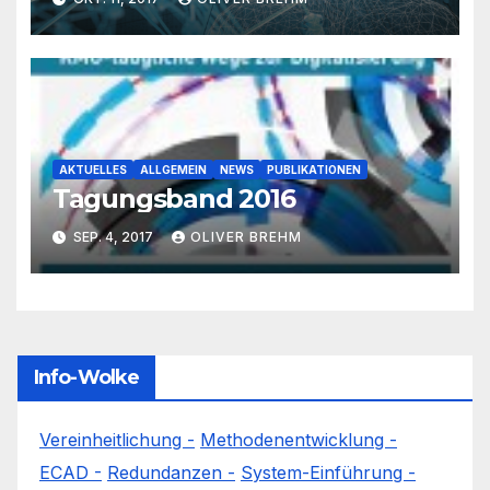
AKTUELLES
ALLGEMEIN
NEWS
PUBLIKATIONEN
Tagungsband 2016
SEP. 4, 2017
OLIVER BREHM
Info-Wolke
Vereinheitlichung -
Methodenentwicklung -
ECAD -
Redundanzen -
System-Einführung -